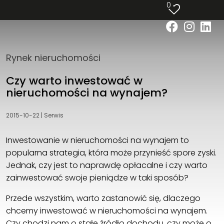
0
w Hiszpanii
Poznaj cały region Costa Del Sol podczas
Prezentacji Invest & Lifestyle
z nami znajdziesz luksusowe wille, nowoczesne
Rynek nieruchomości
apartamenty w całkiem inny sposób
Czy warto inwestować w
nieruchomości na wynajem?
2015-10-22
|
Serwis
UMÓW BEZPŁATNĄ KONSULTACJĘ
Inwestowanie w nieruchomości na wynajem to
popularna strategia, która może przynieść spore zyski.
Jednak, czy jest to naprawdę opłacalne i czy warto
zainwestować swoje pieniądze w taki sposób?
Przede wszystkim, warto zastanowić się, dlaczego
chcemy inwestować w nieruchomości na wynajem.
Czy chodzi nam o stałe źródło dochodu, czy może o