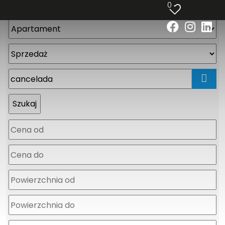
0
mapa