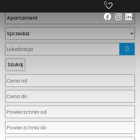
0
mapa